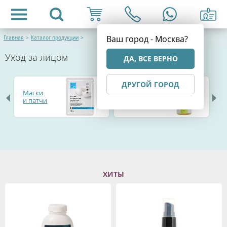
Ваш город - Москва?
Главная
>
Каталог продукции
>
Уход за лицом
ДА, ВСЕ ВЕРНО
ДРУГОЙ ГОРОД
Очищение
Маски
П
и
и патчи
с
демакияж
ХИТЫ