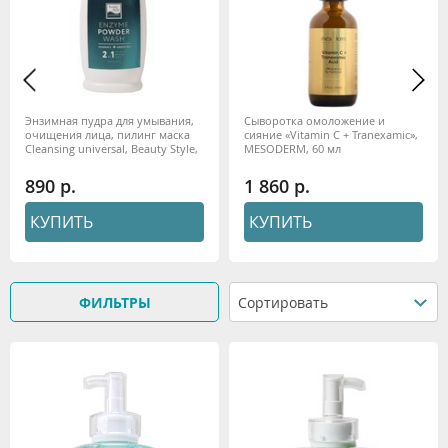
Энзимная пудра для умывания,
Сыворотка омоложение и
очищения лица, пилинг маска
сияние «Vitamin C + Tranexamic»,
Cleansing universal, Beauty Style,
MESODERM, 60 мл
100 г
890
1 860
КУПИТЬ
КУПИТЬ
ФИЛЬТРЫ
Сортировать