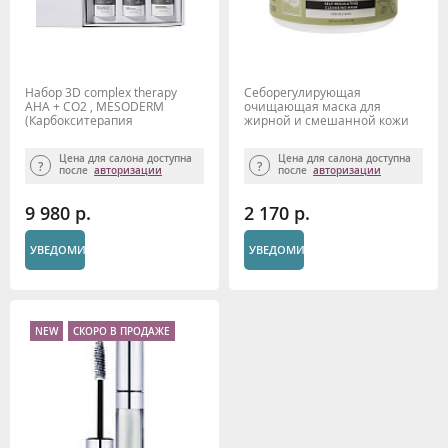
Набор 3D complex therapy
Себорегулирующая
AHA + CO2 , MESODERM
очищающая маска для
(Карбокситерапия
жирной и смешанной кожи
неинвазивная 3шт*100 мл)
"UNIMATT +" 250 мл Beauty
Style
Цена для салона доступна
Цена для салона доступна
после
авторизации
после
авторизации
9 980 р.
2 170 р.
УВЕДОМИТЬ
УВЕДОМИТЬ
NEW
СКОРО В ПРОДАЖЕ