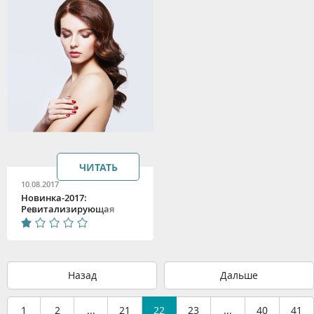
ЧИТАТЬ
10.08.2017
Новинка-2017:
Ревитализирующая
линия для тела Algologie
Назад
Дальше
1
2
...
21
22
23
...
40
41