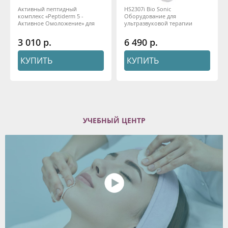
Активный пептидный
HS2307i Bio Sonic
комплекс «Peptiderm 5 -
Оборудование для
Активное Омоложение» для
ультразвуковой терапии
фракционной
Gezatone
микроигольчатой
3 010
6 490
мезотерапии ФММТ
КУПИТЬ
КУПИТЬ
УЧЕБНЫЙ ЦЕНТР