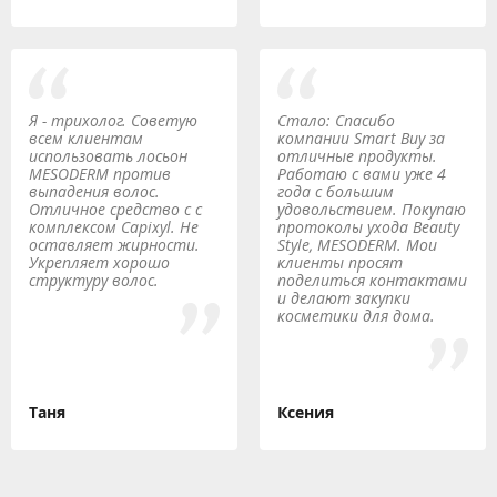
Я - трихолог. Советую
Стало: Спасибо
всем клиентам
компании Smart Buy за
использовать лосьон
отличные продукты.
MESODERM против
Работаю с вами уже 4
выпадения волос.
года с большим
Отличное средство с с
удовольствием. Покупаю
комплексом Capixyl. Не
протоколы ухода Beauty
оставляет жирности.
Style, MESODERM. Мои
Укрепляет хорошо
клиенты просят
структуру волос.
поделиться контактами
и делают закупки
косметики для дома.
Таня
Ксения