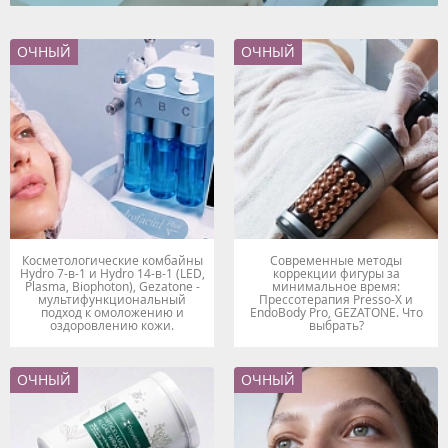
ОЧНЫЙ
ОЧНЫЙ
Косметологические комбайны
Современные методы
Hydro 7-в-1 и Hydro 14-в-1 (LED,
коррекции фигуры за
Plasma, Biophoton), Gezatone -
минимальное время:
мультифункциональный
Прессотерапия Presso-X и
подход к омоложению и
EndoBody Pro, GEZATONE. Что
оздоровлению кожи.
выбрать?
ОЧНЫЙ
ОЧНЫЙ